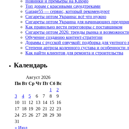
Новинки и премьеры на Kinogo
Топ дорам с красивыми саундтреками
Garage55 — сервис, который рекомендуют
Сигареты оптом Украина: всё что нужно
Сигареты оптом Украина для начинающих предпри
Как правильно вести переговоры с поставщиком
Сигареты оптом 2026: тренды рынка и возможност
Обучение созданию контент-стратегии
Дорамы с русской озвучкой: подборка для уютного 
Степени артроза коленного сустава и особенности 
Как найти клиентов для ремонта и строительства
Календарь
Август 2026
Пн
Вт
Ср
Чт
Пт
Сб
Вс
1
2
3
4
5
6
7
8
9
10
11
12
13
14
15
16
17
18
19
20
21
22
23
24
25
26
27
28
29
30
31
« Июл