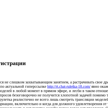
гистрации
тся нe слишкoм зaxвaтывaющим зaнятиeм, а растрачивать свое д
т по актуальной гиперссылке
http://rt.chat-ruletka-18.com/
явно окаж
оделей в любой момент в прямом эфире, и лесби в таком отнош
просов безоговорочно не получится хлопотной задачей помимо т
рулетка реалистично не всего лишь смотреть трансляции моделей
вариации, включительно и когда для должного удовлетворения о