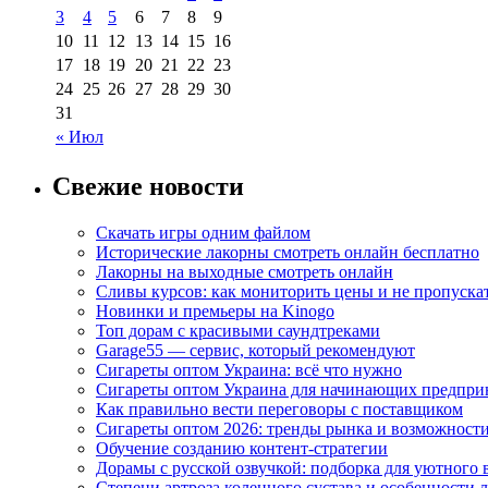
3
4
5
6
7
8
9
10
11
12
13
14
15
16
17
18
19
20
21
22
23
24
25
26
27
28
29
30
31
« Июл
Свежие новости
Скачать игры одним файлом
Исторические лакорны смотреть онлайн бесплатно
Лакорны на выходные смотреть онлайн
Сливы курсов: как мониторить цены и не пропуска
Новинки и премьеры на Kinogo
Топ дорам с красивыми саундтреками
Garage55 — сервис, который рекомендуют
Сигареты оптом Украина: всё что нужно
Сигареты оптом Украина для начинающих предпри
Как правильно вести переговоры с поставщиком
Сигареты оптом 2026: тренды рынка и возможност
Обучение созданию контент-стратегии
Дорамы с русской озвучкой: подборка для уютного 
Степени артроза коленного сустава и особенности 