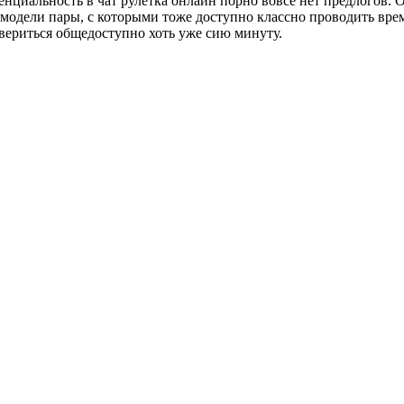
енциальность в чат рулетка онлайн порно вовсе нет предлогов. 
ы модели пары, с которыми тоже доступно классно проводить вре
овериться общедоступно хоть уже сию минуту.