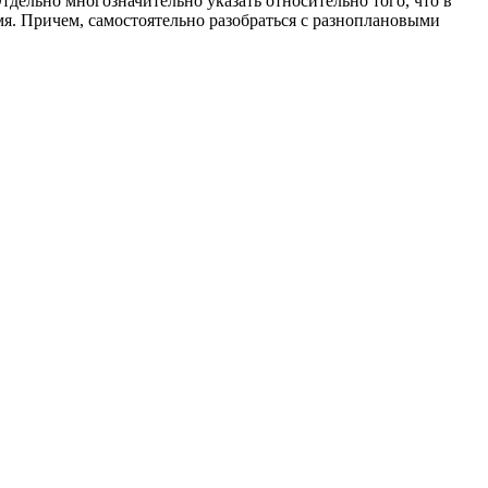
Отдельно многозначительно указать относительно того, что в
мя. Причем, самостоятельно разобраться с разноплановыми