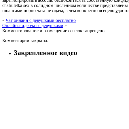
зарегистрировать account, беспокоиться за собственную конфид
chatruletka sex в солидном численном количестве представлен
нюансами порно чата незадача, в чем конкретно всецело удост
«
Чат онлайн с девушками бесплатно
Онлайн-видеочат с девушками
»
Комментирование и размещение ссылок запрещено.
Комментарии закрыты.
Закрепленное видео