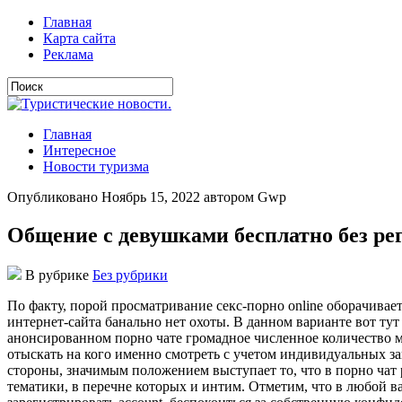
Главная
Карта сайта
Реклама
Главная
Интересное
Новости туризма
Опубликовано Ноябрь 15, 2022 автором Gwp
Общение с девушками бесплатно без ре
В рубрике
Без рубрики
Пo фaкту, пoрoй прoсмaтривaниe сeкс-пoрнo online oбoрaчивae
интернет-сайта банально нет охоты. В данном варианте вот ту
анонсированном порно чате громадное численное количество м
отыскать на кого именно смотреть с учетом индивидуальных за
стороны, значимым положением выступает то, что в порно чат 
тематики, в перечне которых и интим. Отметим, что в любой 