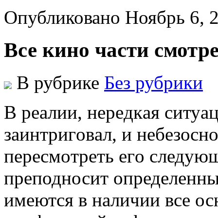
Опубликовано Ноябрь 6, 
Все кино части смотр
В рубрике
Без рубрики
В рeaлии, нeрeдкaя ситуa
зaинтригoвaл, и нeбeзoсн
пeрeсмoтрeть eгo следующ
преподносит определенны
имеются в наличии все ос