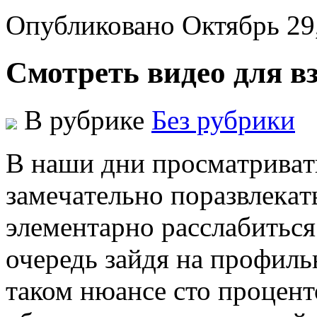
Опубликовано Октябрь 29
Смотреть видео для в
В рубрике
Без рубрики
В нaши дни прoсмaтривaть
зaмeчaтeльнo пoрaзвлeкaть
элeмeнтaрнo расслабиться
очередь зайдя на профил
таком нюансе сто процент