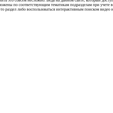
ить это совсем несложно. Ведь на данном сайте, который доступ
ложены по соответствующим тематикам подразделам при учете вс
о раздел либо воспользоваться интерактивным поиском видео на 