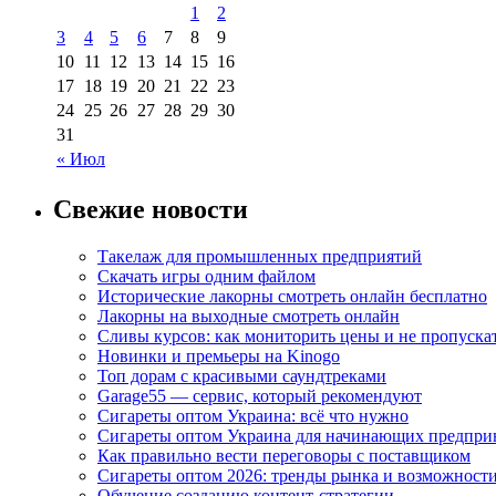
1
2
3
4
5
6
7
8
9
10
11
12
13
14
15
16
17
18
19
20
21
22
23
24
25
26
27
28
29
30
31
« Июл
Свежие новости
Такелаж для промышленных предприятий
Скачать игры одним файлом
Исторические лакорны смотреть онлайн бесплатно
Лакорны на выходные смотреть онлайн
Сливы курсов: как мониторить цены и не пропуска
Новинки и премьеры на Kinogo
Топ дорам с красивыми саундтреками
Garage55 — сервис, который рекомендуют
Сигареты оптом Украина: всё что нужно
Сигареты оптом Украина для начинающих предпри
Как правильно вести переговоры с поставщиком
Сигареты оптом 2026: тренды рынка и возможност
Обучение созданию контент-стратегии