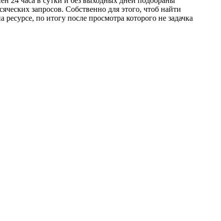
ен 24 часа в сутки и без выходных дней подобраны
яческих запросов. Собственно для этого, чтоб найти
ресурсе, по итогу после просмотра которого не задачка