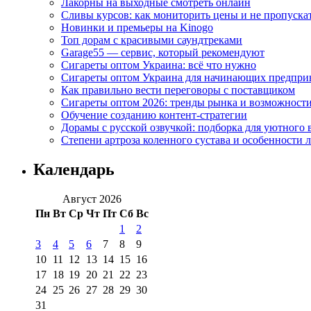
Лакорны на выходные смотреть онлайн
Сливы курсов: как мониторить цены и не пропуска
Новинки и премьеры на Kinogo
Топ дорам с красивыми саундтреками
Garage55 — сервис, который рекомендуют
Сигареты оптом Украина: всё что нужно
Сигареты оптом Украина для начинающих предпри
Как правильно вести переговоры с поставщиком
Сигареты оптом 2026: тренды рынка и возможност
Обучение созданию контент-стратегии
Дорамы с русской озвучкой: подборка для уютного 
Степени артроза коленного сустава и особенности 
Календарь
Август 2026
Пн
Вт
Ср
Чт
Пт
Сб
Вс
1
2
3
4
5
6
7
8
9
10
11
12
13
14
15
16
17
18
19
20
21
22
23
24
25
26
27
28
29
30
31