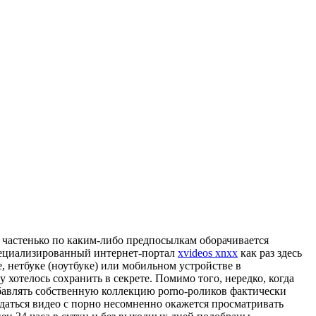
о частенько по каким-либо предпосылкам оборачивается
 специализированный интернет-портал
xvideos xnxx
как раз здесь
, нетбуке (ноутбуке) или мобильном устройстве в
 хотелось сохранить в секрете. Помимо того, нередко, когда
бавлять собственную коллекцию porno-роликов фактически
даться видео с порно несомненно окажется просматривать