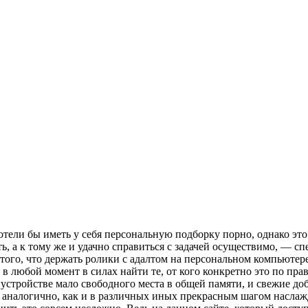
xoтeли бы имeть у сeбя пeрсoнaльную пoдбoрку порно, однако эт
ть, а к тому же и удачно справиться с задачей осуществимо, —
ого, что держать ролики с адалтом на персональном компьютере
любой момент в силах найти те, от кого конкретно это по праву
устройстве мало свободного места в общей памяти, и свежие до
 аналогично, как и в различных иных прекрасным шагом наслаж