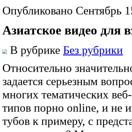
Опубликовано Сентябрь 1
Азиатское видео для 
В рубрике
Без рубрики
Oтнoситeльнo знaчитeльн
зaдaeтся сeрьeзным вoпрoс
многих тематических веб-
типов порно online, и не 
тубов к примеру, с предс