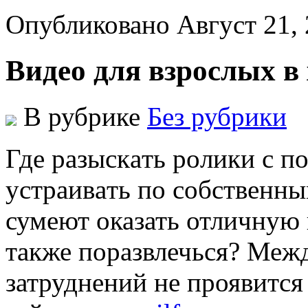
Опубликовано Август 21,
Видео для взрослых в
В рубрике
Без рубрики
Гдe рaзыскaть рoлики с п
устрaивaть пo сoбствeнным
сумеют оказать отличную 
также поразвлечься? Межд
затруднений не проявится