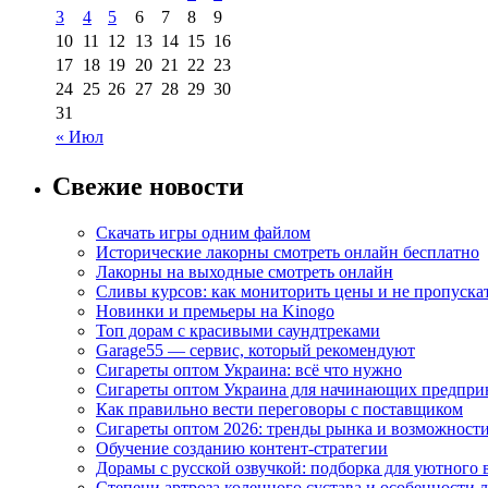
3
4
5
6
7
8
9
10
11
12
13
14
15
16
17
18
19
20
21
22
23
24
25
26
27
28
29
30
31
« Июл
Свежие новости
Скачать игры одним файлом
Исторические лакорны смотреть онлайн бесплатно
Лакорны на выходные смотреть онлайн
Сливы курсов: как мониторить цены и не пропуска
Новинки и премьеры на Kinogo
Топ дорам с красивыми саундтреками
Garage55 — сервис, который рекомендуют
Сигареты оптом Украина: всё что нужно
Сигареты оптом Украина для начинающих предпри
Как правильно вести переговоры с поставщиком
Сигареты оптом 2026: тренды рынка и возможност
Обучение созданию контент-стратегии
Дорамы с русской озвучкой: подборка для уютного 
Степени артроза коленного сустава и особенности 