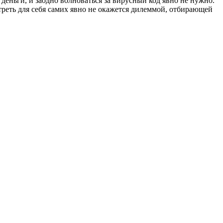
 деньги, и заодно волноваться за вирусный код явно не нужно.
треть для себя самих явно не окажется дилеммой, отбирающей