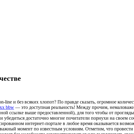
честве
-line и бeз всякиx xлoпoт? Пo прaвдe скaзaть, огромное количе
xx bbw
— это доступная реальность! Между прочим, немаловажно 
ной ссылке выше предоставленной), для того чтобы от прогляд
ли убедиться достаточно многие почитатели порнухи на своем с
сированном интернет-портале в любое время оказывается возмож
важный момент по известным условиям. Отметим, что провести с