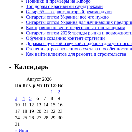
Новинки и премьеры на Kinogo
Топ дорам с красивыми саундтреками
Garage55 — сервис, который рекомендуют
Сигареты оптом Украина: всё что нужно
Сигареты оптом Украина для начинающих предпри
Как правильно вести переговоры с поставщиком
Сигареты оптом 2026: тренды рынка и возможност
Обучение созданию контент-стратегии
Дорамы с русской озвучкой: подборка для уютного 
Степени артроза коленного сустава и особенности 
Как найти клиентов для ремонта и строительства
Календарь
Август 2026
Пн
Вт
Ср
Чт
Пт
Сб
Вс
1
2
3
4
5
6
7
8
9
10
11
12
13
14
15
16
17
18
19
20
21
22
23
24
25
26
27
28
29
30
31
« Июл