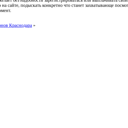
ожелает без надобности зарегистрироваться или выплачивать свои
о на сайте, подыскать конкретно что станет захватывающе посмо
омент.
онов Краснодара
»