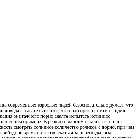
ство современных взрослых людей безосновательно думает, что
поведать касательно того, что надо просто зайти на один
ывания винтажного порно адалта испытать истинное
обственном примере. В реалии в данном нюансе точно нет
ность смотреть солидное количество роликов с порно, при чем
вободное время и поразвлекаться за переглядываем