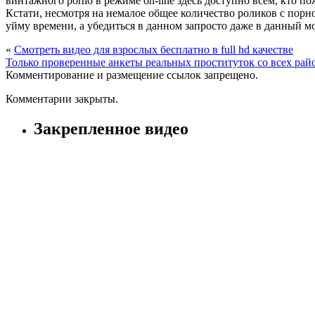
винтажного porno в режиме on-line здесь доступно всем, кто п
Кстати, несмотря на немалое общее количество роликов с порн
уйму времени, а убедиться в данном запросто даже в данный м
«
Смотреть видео для взрослых бесплатно в full hd качестве
Только проверенные анкеты реальных проституток со всех рай
Комментирование и размещение ссылок запрещено.
Комментарии закрыты.
Закрепленное видео