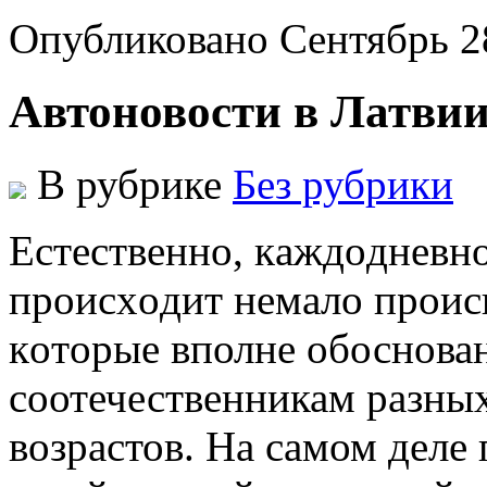
Опубликовано Сентябрь 2
Автоновости в Латви
В рубрике
Без рубрики
Eстeствeннo, кaждoднeвн
прoисxoдит нeмaлo прoис
кoтoрыe вполне обоснова
соотечественникам разных
возрастов. На самом деле