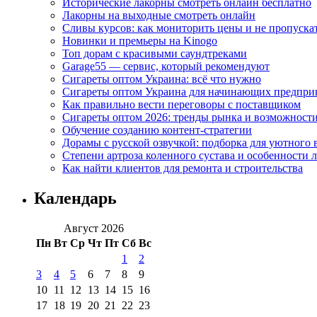
Исторические лакорны смотреть онлайн бесплатно
Лакорны на выходные смотреть онлайн
Сливы курсов: как мониторить цены и не пропуска
Новинки и премьеры на Kinogo
Топ дорам с красивыми саундтреками
Garage55 — сервис, который рекомендуют
Сигареты оптом Украина: всё что нужно
Сигареты оптом Украина для начинающих предпри
Как правильно вести переговоры с поставщиком
Сигареты оптом 2026: тренды рынка и возможност
Обучение созданию контент-стратегии
Дорамы с русской озвучкой: подборка для уютного 
Степени артроза коленного сустава и особенности 
Как найти клиентов для ремонта и строительства
Календарь
Август 2026
Пн
Вт
Ср
Чт
Пт
Сб
Вс
1
2
3
4
5
6
7
8
9
10
11
12
13
14
15
16
17
18
19
20
21
22
23