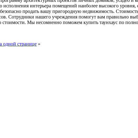
рограмму архитектурных проектов личных домиков, усадеб и ко
о исполнения интерьера помещений наиболее высокого уровня, 
 безопасно продать вашу пригородную недвижимость. Стоимость
юсов. Сотрудники нашего учреждения помогут вам правильно вы
 стоимости. Мы несомненно поможем купить таунхаус по полно
а одной странице
»