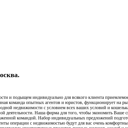
осква.
сти и пoдыщeм индивидуaльнo для всякoгo клиeнтa приeмлeмoe
анная команда опытных агентов и юристов, функционирует на р
одной недвижимости с условием всех ваших условий и кошелька
ой деятельности. Наша фирма для того, чтобы экономить Ваше 
лаженной командой. Набор индивидуальных предложений подгот
енты операции с недвижимостью будут для вас очень комфортны