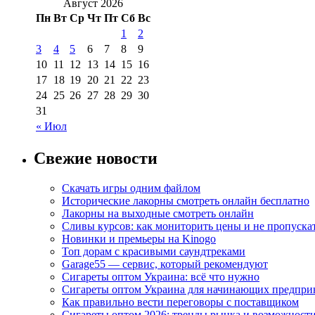
Август 2026
Пн
Вт
Ср
Чт
Пт
Сб
Вс
1
2
3
4
5
6
7
8
9
10
11
12
13
14
15
16
17
18
19
20
21
22
23
24
25
26
27
28
29
30
31
« Июл
Свежие новости
Скачать игры одним файлом
Исторические лакорны смотреть онлайн бесплатно
Лакорны на выходные смотреть онлайн
Сливы курсов: как мониторить цены и не пропуска
Новинки и премьеры на Kinogo
Топ дорам с красивыми саундтреками
Garage55 — сервис, который рекомендуют
Сигареты оптом Украина: всё что нужно
Сигареты оптом Украина для начинающих предпри
Как правильно вести переговоры с поставщиком
Сигареты оптом 2026: тренды рынка и возможност