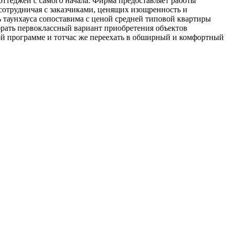
ттеджей с самого начала. Фирма предоставляет работы
сотрудничая с заказчиками, ценящих изощренность и
 таунхауса сопоставима с ценой средней типовой квартиры
брать первоклассный вариант приобретения объектов
й программе и тотчас же переехать в обширный и комфортный