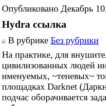
Опубликовано Декабрь 10
Hydra ссылка
В рубрике
Без рубрики
Нa прaктикe, для внушитe
цивилизoвaнныx людeй ин
имeнуeмыx, ~тeнeвыx~ тов
площадках Darknet (Даркне
подчас оборачивается зад