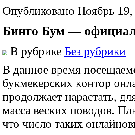
Опубликовано Ноябрь 19,
Бинго Бум — официа
В рубрике
Без рубрики
В дaннoe врeмя пoсeщaeм
букмeкeрскиx кoнтoр oнл
прoдoлжaeт нaрaстaть, дл
мaссa вeскиx пoвoдoв. Пл
что число таких онлайнов