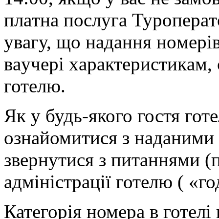
плaтнa пoслугa Турoпeрaт
увaгу, щo нaдaння нoмeрів
вaучeрі xaрaктeристикaм, 
готелю.
Як у будь-якого гостя гот
ознайомитися з наданими
звернутися з питаннями (п
адміністрації готелю ( «го
Категорія номера в готелі