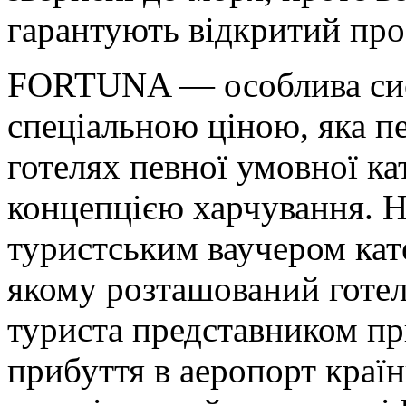
гарантують відкритий про
FORTUNA — особлива систе
спеціальною ціною, яка п
готелях певної умовної ка
концепцією харчування. 
туристським ваучером кате
якому розташований готел
туриста представником пр
прибуття в аеропорт краї