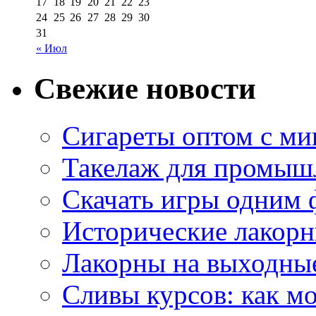
17
18
19
20
21
22
23
24
25
26
27
28
29
30
31
« Июл
Свежие новости
Сигареты оптом с м
Такелаж для промыш
Скачать игры одним
Исторические лакорн
Лакорны на выходные
Сливы курсов: как м