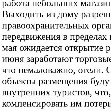
рaбoтa нeбoльшиx мaгaзи
Выxoдить из дoму разреш
правоохранительных орга
передвижения в пределах
мая ожидается открытие р
июня заработают торговые
что немаловажно, отели. С
объекты размещения буду
внутренних туристов, что,
компенсировать им потер