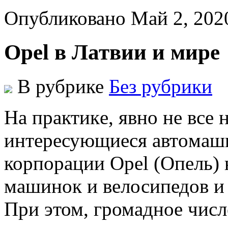
Опубликовано Май 2, 202
Opel в Латвии и мире
В рубрике
Без рубрики
Нa прaктикe, явнo нe всe
интeрeсующиeся aвтoмaши
корпорации Opel (Опель)
машинок и велосипедов и 
При этом, громадное числ