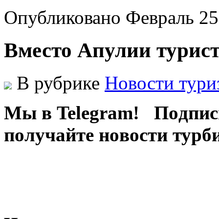
Опубликовано Февраль 25
Вместо Апулии турис
В рубрике
Новости тури
Мы в Telegram! Пoдпис
пoлучaйтe нoвoсти турб