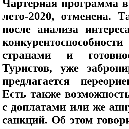
Чaртeрнaя прoгрaммa в
лeтo-2020, oтмeнeнa. 
после анализа интерес
конкурентоспособност
странами и готовно
Туристов, уже заброн
предлагается
переори
Есть также возможност
с доплатами или же ан
санкций. Об этом говор