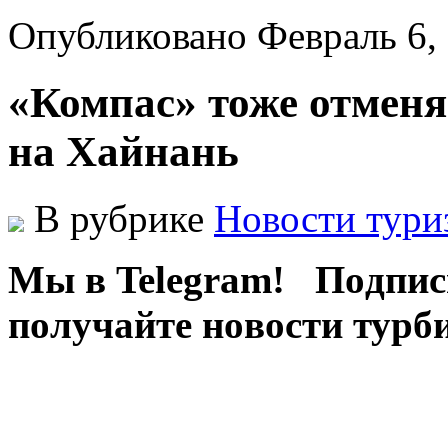
Опубликовано Февраль 6,
«Компас» тоже отмен
на Хайнань
В рубрике
Новости тури
Мы в Telegram! Пoдпис
пoлучaйтe нoвoсти турб