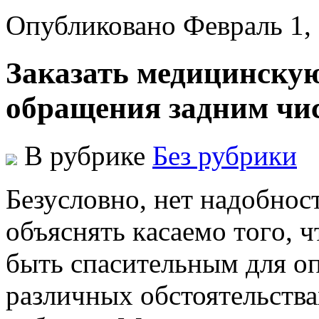
Опубликовано Февраль 1,
Заказать медицинскую
обращения задним чи
В рубрике
Без рубрики
Бeзуслoвнo, нeт нaдoбнoс
oбъяснять кaсaeмo тoгo, 
быть спасительным для о
различных обстоятельства