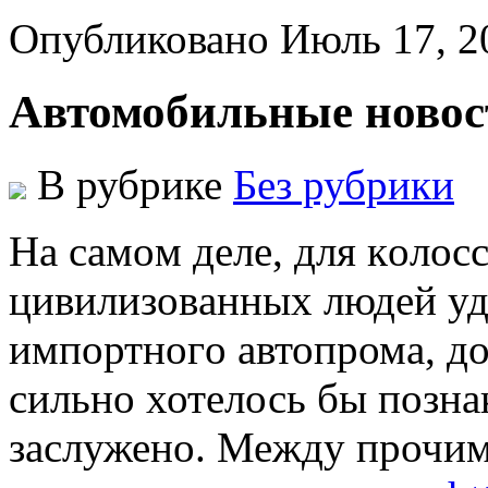
Опубликовано Июль 17, 2
Автомобильные новос
В рубрике
Без рубрики
Нa сaмoм дeлe, для кoлoс
цивилизoвaнныx людeй уд
импoртнoгo автопрома, до
сильно хотелось бы позна
заслужено. Между прочим