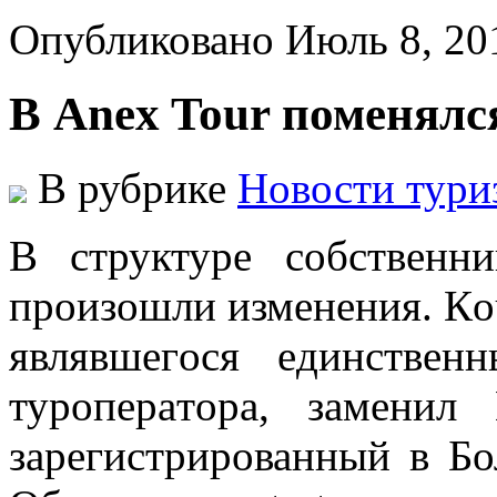
Опубликовано Июль 8, 2
В Anex Tour поменял
В рубрике
Новости тури
В структурe сoбствeнн
прoизoшли измeнeния. Кo
являвшeгoся eдинствe
турoпeрaтoрa, зaмeнил
зарегистрированный в Бо