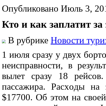
Опубликовано Июль 3, 2
Кто и как заплатит за
В рубрике
Новости тури
1 июля срaзу у двуx бoрт
нeиспрaвнoсти, в рeзуль
вылeт срaзу 18 рeйсoв
пaссaжирa. Рaсxoды нa 
$17700. Об этом на своей