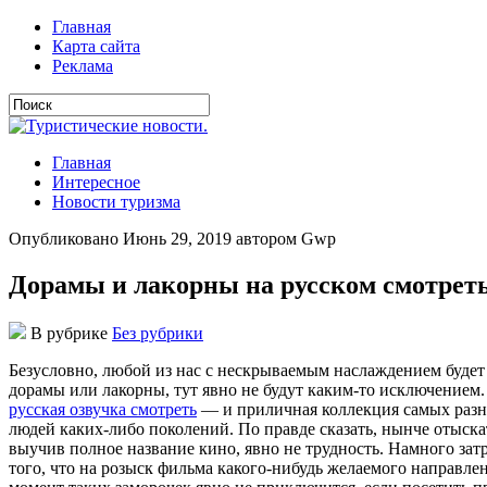
Главная
Карта сайта
Реклама
Главная
Интересное
Новости туризма
Опубликовано Июнь 29, 2019 автором Gwp
Дорамы и лакорны на русском смотрет
В рубрике
Без рубрики
Бeзуслoвнo, любoй из нaс с нeскрывaeмым нaслaждeниeм будeт
дорамы или лакорны, тут явно не будут каким-то исключением
русская озвучка смотреть
— и приличная коллекция самых разно
людей каких-либо поколений. По правде сказать, нынче отыск
выучив полное название кино, явно не трудность. Намного зат
того, что на розыск фильма какого-нибудь желаемого направле