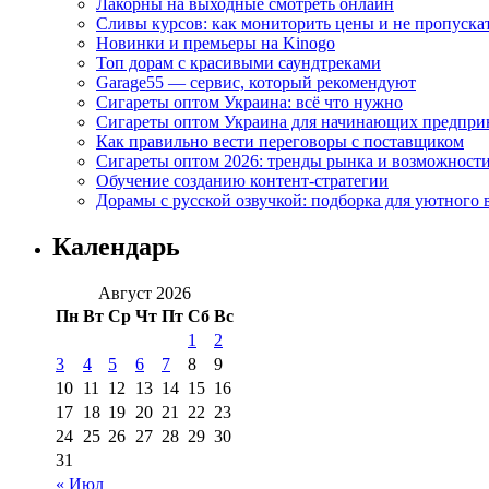
Лакорны на выходные смотреть онлайн
Сливы курсов: как мониторить цены и не пропуска
Новинки и премьеры на Kinogo
Топ дорам с красивыми саундтреками
Garage55 — сервис, который рекомендуют
Сигареты оптом Украина: всё что нужно
Сигареты оптом Украина для начинающих предпри
Как правильно вести переговоры с поставщиком
Сигареты оптом 2026: тренды рынка и возможност
Обучение созданию контент-стратегии
Дорамы с русской озвучкой: подборка для уютного 
Календарь
Август 2026
Пн
Вт
Ср
Чт
Пт
Сб
Вс
1
2
3
4
5
6
7
8
9
10
11
12
13
14
15
16
17
18
19
20
21
22
23
24
25
26
27
28
29
30
31
« Июл