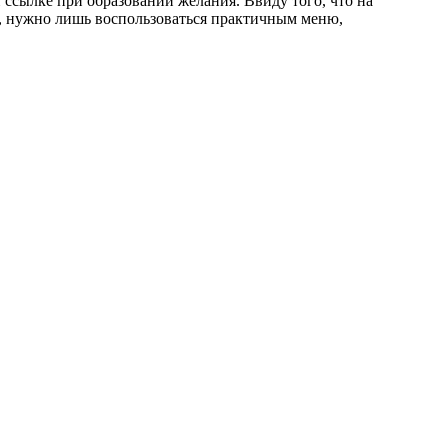
ссылке при образовании желания. Ввиду того, что на
о, нужно лишь воспользоваться практичным меню,