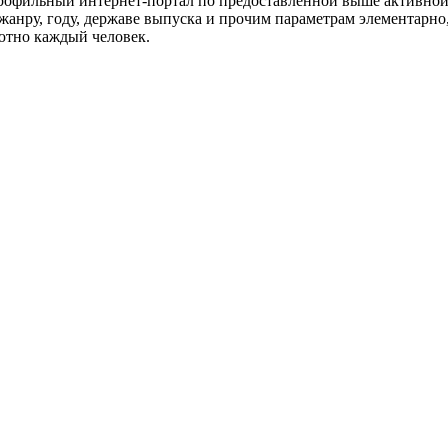
профильный интернет-портал по предоставленной выше активной 
ожанру, году, державе выпуска и прочим параметрам элементарн
лютно каждый человек.