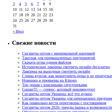
3
4
5
6
7
8
9
10
11
12
13
14
15
16
17
18
19
20
21
22
23
24
25
26
27
28
29
30
31
« Июл
Свежие новости
Сигареты оптом с минимальной наценкой
Такелаж для промышленных предприятий
Скачать игры одним файлом
Исторические лакорны смотреть онлайн бесплатно
Лакорны на выходные смотреть онлайн
Сливы курсов: как мониторить цены и не пропуска
Новинки и премьеры на Kinogo
Топ дорам с красивыми саундтреками
Garage55 — сервис, который рекомендуют
Сигареты оптом Украина: всё что нужно
Сигареты оптом Украина для начинающих предпри
Как правильно вести переговоры с поставщиком
Сигареты оптом 2026: тренды рынка и возможност
Обучение созданию контент-стратегии