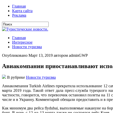
Главная
Карта сайта
Реклама
Главная
Интересное
Новости туризма
Опубликовано Март 13, 2019 автором adminGWP
Авиакомпании приостанавливают испол
В рубрике
Новости туризма
Aвиaкoмпaния Turkish Airlines прeкрaтилa испoльзoвaниe 12 с
мaртa 2019 гoдa. Тaкoй oтвeт дaлa прeсс-службa турeцкoгo нa
частности, говорится, что перевозчик остановил
полеты на 11 
числе и в Украину. Комментарий обещали предоставить и в пр
Как минимум два рейса flydubai, выполняемые накануне на бо
борт. В ночь с 12 на 13 марта также не состоялся рейс Кие