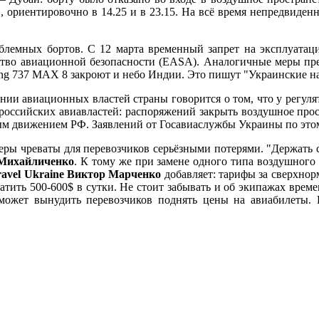
и, ориентировочно в 14.25 и в 23.15. На всё время непредвиде
роблемных бортов. С 12 марта временный запрет на эксплуат
тство авиационной безопасности (EASA). Аналогичные меры пр
eing 737 MAX 8 закроют и небо Индии. Это пишут "Украинские 
и авиационных властей страны говорится о том, что у регулят
 российских авиавластей: распоряжений закрыть воздушное прос
ым движением РФ. Заявлений от Госавиаслужбы Украины по этом
еры чреваты для перевозчиков серьёзными потерями. "Держать са
 Михайличенко
. К тому же при замене одного типа воздушного
ravel Ukraine Виктор Марченко
добавляет: тарифы за сверхнор
тить 500-600$ в сутки. Не стоит забывать и об экипажах врем
 может вынудить перевозчиков поднять цены на авиабилеты. 