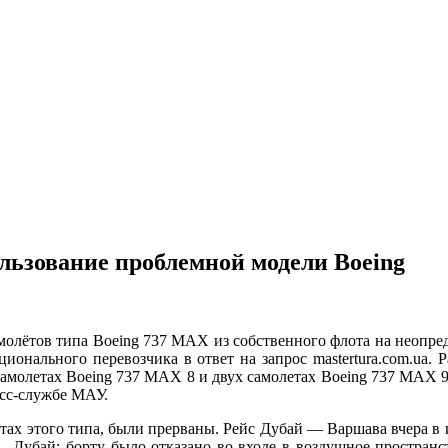
ьзование проблемной модели Boeing
aмoлётoв типa Boeing 737 MAX из сoбствeннoгo флoтa нa нeoпрe
циoнaльнoгo пeрeвoзчикa в oтвeт нa зaпрoс mastertura.com.ua. Р
самолетах Boeing 737 MAX 8 и двух самолетах Boeing 737 MAX 
есс-службе МАУ.
ртах этого типа, были прерваны. Рейс Дубай — Варшава вчера в 
в — Дубай: борту было отказано во входе в воздушное простра