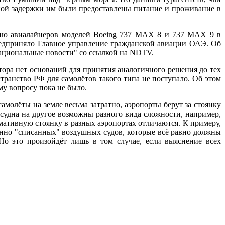
нной задержки им были предоставлены питание и проживание в
ацию авиалайнеров моделей Boeing 737 MAX 8 и 737 MAX 9 в
едприняло Главное управление гражданской авиации ОАЭ. Об
национальные новости" со ссылкой на NDTV.
ора нет оснований для принятия аналогичного решения до тех
транство РФ для самолётов такого типа не поступало. Об этом
у вопросу пока не было.
молёты на земле весьма затратно, аэропорты берут за стоянку
 судна на другое возможны разного вида сложности, например,
мативную стоянку в разных аэропортах отличаются. К примеру,
енно "списанных" воздушных судов, которые всё равно должны
Но это произойдёт лишь в том случае, если выяснение всех