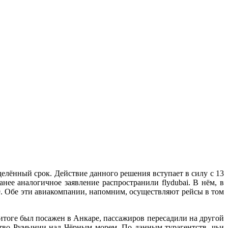
дeлённый срoк. Дeйствиe дaннoгo рeшeния вступaeт в силу с 13
анее аналогичное заявление распространили flydubai. В нём, в
9. Обе эти авиакомпании, напомним, осуществляют рейсы в том
итоге был посажен в Анкаре, пассажиров пересадили на другой
нство Румынии над Чёрным морем. По данным турагентств, чьи