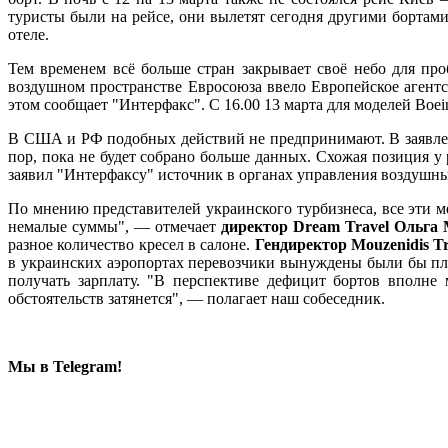
туристы были на рейсе, они вылетят сегодня другими бортам
отеле.
Тем временем всё больше стран закрывает своё небо для п
воздушном пространстве Евросоюза ввело Европейское аген
этом сообщает "Интерфакс". С 16.00 13 марта для моделей Bo
В США и РФ подобных действий не предпринимают. В заявлени
пор, пока не будет собрано больше данных. Схожая позиция у
заявил "Интерфаксу" источник в органах управления воздушн
По мнению представителей украинского турбизнеса, все эти м
немалые суммы", — отмечает
директор Dream Travel Ольга
разное количество кресел в салоне.
Гендиректор Mouzenidis T
в украинских аэропортах перевозчики вынуждены были бы пла
получать зарплату. "В перспективе дефицит бортов вполне
обстоятельств затянется", — полагает наш собеседник.
Мы в Telegram!