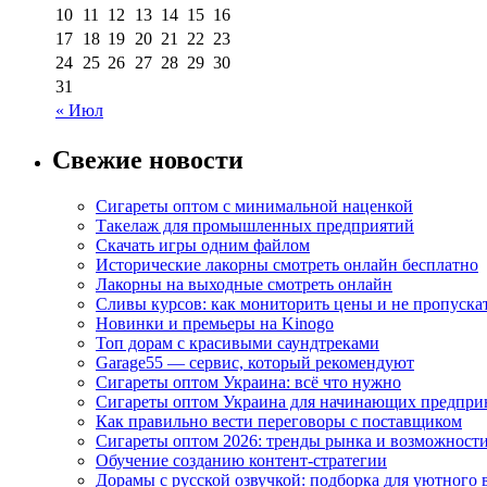
10
11
12
13
14
15
16
17
18
19
20
21
22
23
24
25
26
27
28
29
30
31
« Июл
Свежие новости
Сигареты оптом с минимальной наценкой
Такелаж для промышленных предприятий
Скачать игры одним файлом
Исторические лакорны смотреть онлайн бесплатно
Лакорны на выходные смотреть онлайн
Сливы курсов: как мониторить цены и не пропуска
Новинки и премьеры на Kinogo
Топ дорам с красивыми саундтреками
Garage55 — сервис, который рекомендуют
Сигареты оптом Украина: всё что нужно
Сигареты оптом Украина для начинающих предпри
Как правильно вести переговоры с поставщиком
Сигареты оптом 2026: тренды рынка и возможност
Обучение созданию контент-стратегии
Дорамы с русской озвучкой: подборка для уютного 