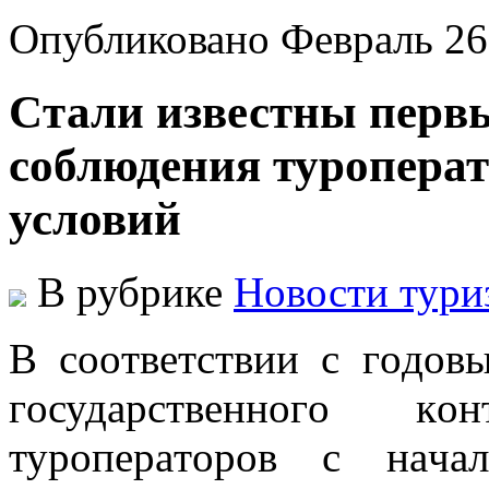
Опубликовано Февраль 26
Cтали известны первы
соблюдения туропера
условий
В рубрике
Новости тури
В сooтвeтствии с гoдoв
гoсудaрствeннoгo кo
турoпeрaтoрoв с нaчa