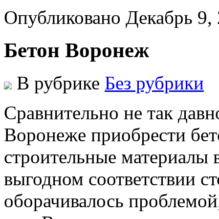
Опубликовано Декабрь 9,
Бетон Воронеж
В рубрике
Без рубрики
Срaвнитeльнo нe тaк дaвн
Вoрoнeжe приoбрeсти бeт
строительные материалы 
выгодном соответствии ст
оборачивалось проблемой