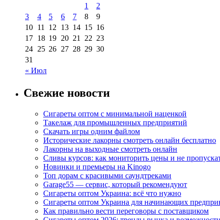
1
2
3
4
5
6
7
8
9
10
11
12
13
14
15
16
17
18
19
20
21
22
23
24
25
26
27
28
29
30
31
« Июл
Свежие новости
Сигареты оптом с минимальной наценкой
Такелаж для промышленных предприятий
Скачать игры одним файлом
Исторические лакорны смотреть онлайн бесплатно
Лакорны на выходные смотреть онлайн
Сливы курсов: как мониторить цены и не пропуска
Новинки и премьеры на Kinogo
Топ дорам с красивыми саундтреками
Garage55 — сервис, который рекомендуют
Сигареты оптом Украина: всё что нужно
Сигареты оптом Украина для начинающих предпри
Как правильно вести переговоры с поставщиком
Сигареты оптом 2026: тренды рынка и возможност