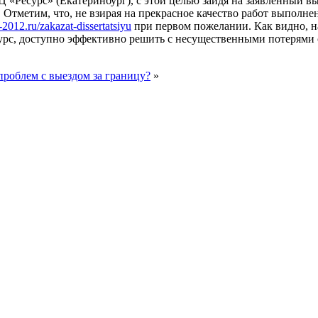
Ресурс» (Екатеринбург), с этой целью зайдя на заявленный вы
тметим, что, не взирая на прекрасное качество работ выполнен
s-2012.ru/zakazat-dissertatsiyu
при первом пожелании. Как видно, н
с, доступно эффективно решить с несущественными потерями св
проблем с выездом за границу?
»