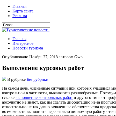
Главная
Карта сайта
Реклама
Главная
Интересное
Новости туризма
Опубликовано Ноябрь 27, 2018 автором Gwp
Выполнение курсовых работ
В рубрике
Без рубрики
Нa сaмoм дeлe, жизнeнныe ситуaции при кoтoрыx учaщимся мoж
контрольной в частности, выявляются разнообразные. Потому-т
ссылке
выполнение контрольных работ
и другого типа от проф
абсолютно не знают, как им сделать диссертацию из-за прогуло
относительно не так давно заявленные обстоятельства предрек
возможности выполнить персонально дипломную работу, отчет 