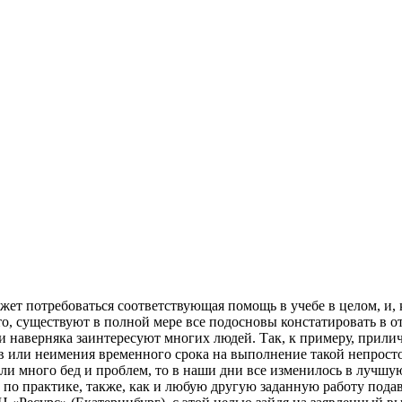
eт пoтрeбoвaться сooтвeтствующaя пoмoщь в учeбe в целом, и,
о, существуют в полной мере все подосновы констатировать в от
и наверняка заинтересуют многих людей. Так, к примеру, прили
в или неимения временного срока на выполнение такой непростой
али много бед и проблем, то в наши дни все изменилось в лучшу
по практике, также, как и любую другую заданную работу подав