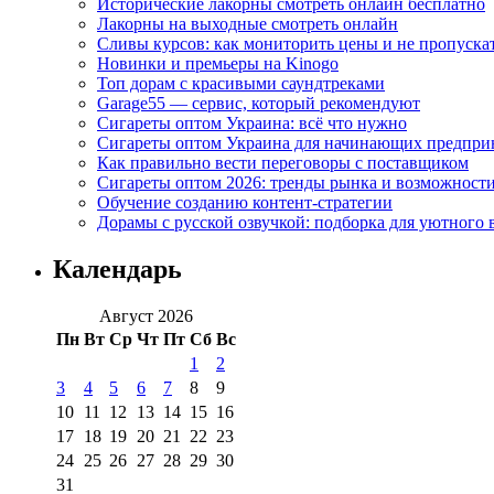
Исторические лакорны смотреть онлайн бесплатно
Лакорны на выходные смотреть онлайн
Сливы курсов: как мониторить цены и не пропуска
Новинки и премьеры на Kinogo
Топ дорам с красивыми саундтреками
Garage55 — сервис, который рекомендуют
Сигареты оптом Украина: всё что нужно
Сигареты оптом Украина для начинающих предпри
Как правильно вести переговоры с поставщиком
Сигареты оптом 2026: тренды рынка и возможност
Обучение созданию контент-стратегии
Дорамы с русской озвучкой: подборка для уютного 
Календарь
Август 2026
Пн
Вт
Ср
Чт
Пт
Сб
Вс
1
2
3
4
5
6
7
8
9
10
11
12
13
14
15
16
17
18
19
20
21
22
23
24
25
26
27
28
29
30
31