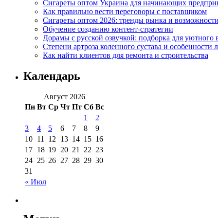
Сигареты оптом Украина для начинающих предпри
Как правильно вести переговоры с поставщиком
Сигареты оптом 2026: тренды рынка и возможност
Обучение созданию контент-стратегии
Дорамы с русской озвучкой: подборка для уютного 
Степени артроза коленного сустава и особенности 
Как найти клиентов для ремонта и строительства
Календарь
Август 2026
Пн
Вт
Ср
Чт
Пт
Сб
Вс
1
2
3
4
5
6
7
8
9
10
11
12
13
14
15
16
17
18
19
20
21
22
23
24
25
26
27
28
29
30
31
« Июл