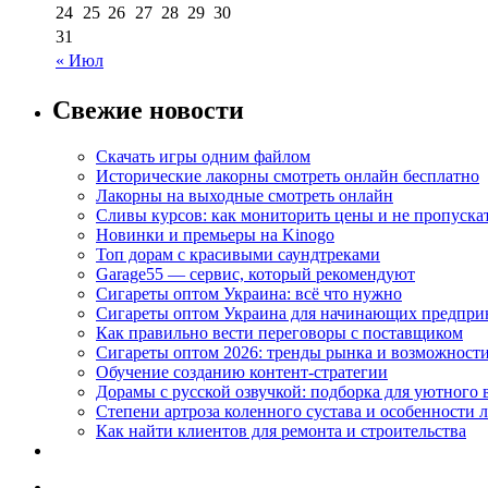
24
25
26
27
28
29
30
31
« Июл
Свежие новости
Скачать игры одним файлом
Исторические лакорны смотреть онлайн бесплатно
Лакорны на выходные смотреть онлайн
Сливы курсов: как мониторить цены и не пропуска
Новинки и премьеры на Kinogo
Топ дорам с красивыми саундтреками
Garage55 — сервис, который рекомендуют
Сигареты оптом Украина: всё что нужно
Сигареты оптом Украина для начинающих предпри
Как правильно вести переговоры с поставщиком
Сигареты оптом 2026: тренды рынка и возможност
Обучение созданию контент-стратегии
Дорамы с русской озвучкой: подборка для уютного 
Степени артроза коленного сустава и особенности 
Как найти клиентов для ремонта и строительства