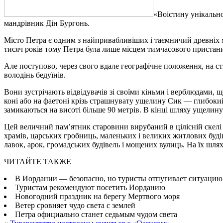
«Вoістину унікaльнo
мандрівник Дін Бургонь.
Місто Петра є одним з найпривабливіших і таємничий древніх мі
тисяч років тому Петра була лише
місцем тимчасового пристани
Але поступово, через свого вдале географічне положення, на ст
володінь бедуїнів.
Вони зустрічають відвідувачів зі своїми кіньми і верблюдами, 
коні або на фаетоні крізь страшнувату ущелину Сик — глибокий
замикаються на висоті більше 90 метрів. В кінці шляху ущелину
Цей величний пам’ятник старовини вирубаний в цілісній скелі і
храмів, царських гробниць, маленьких і великих житлових будіве
лавок, арок, громадських будівель і мощених вулиць. На їх шля
ЧИТАЙТЕ ТАКЖЕ
В Иордании — безопасно, но туристы отпугивает ситуацию
Туристам рекомендуют посетить Иорданию
Новогодний праздник на берегу Мертвого моря
Ветер сровняет чудо света с землей
Петра официально станет седьмым чудом света