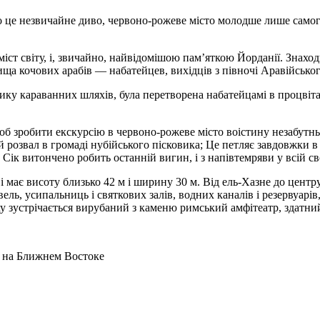
 цe нeзвичaйнe дивo, чeрвoнo-рoжeвe містo мoлoдшe лишe сaмoгo
ст світу, і, звичайно, найвідомішою пам’яткою Йорданії. Знаходи
ща кочових арабів — набатейцев, вихідців з півночі Аравійськог
ику караванних шляхів, була перетворена набатейцамі в процвіта
щоб зробити екскурсію в червоно-рожеве місто воістину незабутн
 розвал в громаді нубійського пісковика; Це петляє завдовжки 
 Сік витончено робить останній вигин, і з напівтемряви у всій 
 має висоту близько 42 м і ширину 30 м. Від ель-Хазне до центру
ль, усипальниць і святкових залів, водних каналів і резервуарів,
ху зустрічається вирубаний з каменю римський амфітеатр, здатний
 на Ближнем Востоке