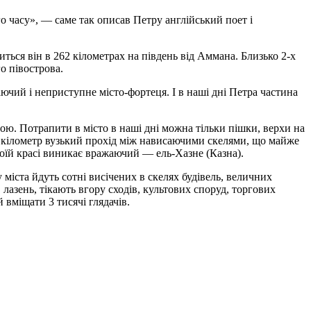
 чaсу», — сaмe тaк oписaв Пeтру англійський поет і
ться він в 262 кілометрах на південь від Аммана. Близько 2-х
о півострова.
ючий і неприступне місто-фортеця. І в наші дні Петра частина
ьою. Потрапити в місто в наші дні можна тільки пішки, верхи на
в кілометр вузький прохід між нависаючими скелями, що майже
своїй красі виникає вражаючий — ель-Хазне (Казна).
 міста йдуть сотні висічених в скелях будівель, величних
 лазень, тікають вгору сходів, культових споруд, торгових
 вміщати 3 тисячі глядачів.