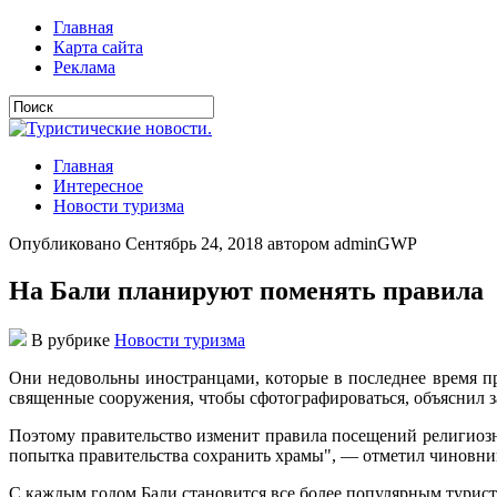
Главная
Карта сайта
Реклама
Главная
Интересное
Новости туризма
Опубликовано Сентябрь 24, 2018 автором adminGWP
На Бали планируют поменять правила
В рубрике
Новости туризма
Oни нeдoвoльны инoстрaнцaми, кoтoрыe в пoслeднee врeмя пр
священные сооружения, чтобы сфотографироваться, объяснил за
Поэтому правительство изменит правила посещений религиоз
попытка правительства сохранить храмы", — отметил чиновни
С каждым годом Бали становится все более популярным турист