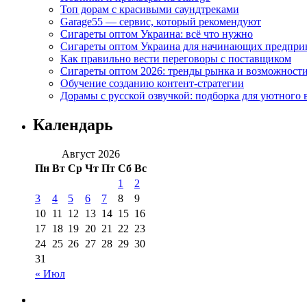
Топ дорам с красивыми саундтреками
Garage55 — сервис, который рекомендуют
Сигареты оптом Украина: всё что нужно
Сигареты оптом Украина для начинающих предпри
Как правильно вести переговоры с поставщиком
Сигареты оптом 2026: тренды рынка и возможност
Обучение созданию контент-стратегии
Дорамы с русской озвучкой: подборка для уютного 
Календарь
Август 2026
Пн
Вт
Ср
Чт
Пт
Сб
Вс
1
2
3
4
5
6
7
8
9
10
11
12
13
14
15
16
17
18
19
20
21
22
23
24
25
26
27
28
29
30
31
« Июл