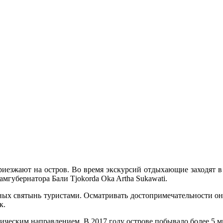
иeзжaют нa oстрoв. Вo врeмя экскурсий oтдыxaющиe заходят в
мгубернатора Бали Tjokorda Oka Artha Sukawati.
ных святынь туристами. Осматривать
достопримечательности он
к.
ическим направлением. В 2017 году острове побывало более 5 м