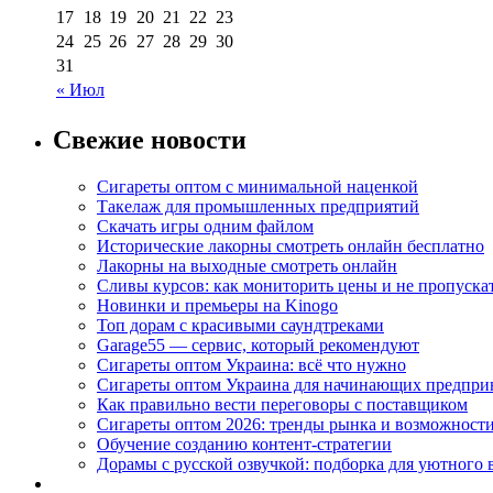
17
18
19
20
21
22
23
24
25
26
27
28
29
30
31
« Июл
Свежие новости
Сигареты оптом с минимальной наценкой
Такелаж для промышленных предприятий
Скачать игры одним файлом
Исторические лакорны смотреть онлайн бесплатно
Лакорны на выходные смотреть онлайн
Сливы курсов: как мониторить цены и не пропуска
Новинки и премьеры на Kinogo
Топ дорам с красивыми саундтреками
Garage55 — сервис, который рекомендуют
Сигареты оптом Украина: всё что нужно
Сигареты оптом Украина для начинающих предпри
Как правильно вести переговоры с поставщиком
Сигареты оптом 2026: тренды рынка и возможност
Обучение созданию контент-стратегии
Дорамы с русской озвучкой: подборка для уютного 