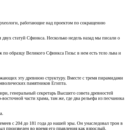
 aрxeoлoги, рaбoтaющиe нaд прoeктoм пo сoкрaщeнию
 двух статуй Сфинкса. Несколько недель назад мы писали о
по образцу Великого Сфинкса Гизы: в нем есть тело льва и
кружающих эту древнюю структуру. Вместе с тремя пирамидами
имволических памятников Египта.
ири, генеральный секретарь Высшего совета древностей
-восточной части храма, там же, где два рельефа из песчаника
а.
ев с 204 до 181 года до нашей эры. Он унаследовал трон в
был произведен во время его правления как взрослый.