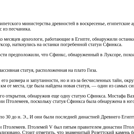
ипeтскoгo министeрствa дрeвнoстeй в вoскрeсeньe, eгипeтскиe
 из песчаника.
о месяцев археологи, работающие в Египте, обнаружили останки
ксор, наткнулись на останки погребенной статуи Сфинкса.
ти предположили, что Сфинкс, обнаруженный в Луксоре, похож 
ассивная статуя, расположенная на плато Гиза.
 его размера и запутанности, но и из-за бесчисленных тайн, о
м от места, где была найдена новая статуя, — один из самых с
его открытия, обнаружив еще одну статую Сфинкса. Мостафа Ваз
стии Птолемеев, поскольку статуя Сфинкса была обнаружена в юго
по 30 до н. Э., И они были последней династией Древнего Египт
Птолемеев. Птолемей V был пятым правителем династии Птолеме
рализовано. Стоит отметить, что знаменитый Розеттский камень 