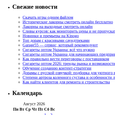
Свежие новости
Скачать игры одним файлом
Исторические лакорны смотреть онлайн бесплатно
Лакорны на выходные смотреть онлайн
Сливы курсов: как мониторить цены и не пропуска
Новинки и премьеры на Kinogo
Топ дорам с красивыми саундтреками
Garage55 — сервис, который рекомендуют
Сигареты оптом Украина: всё что нужно
Сигареты оптом Украина для начинающих предпри
Как правильно вести переговоры с поставщиком
Сигареты оптом 2026: тренды рынка и возможност
Обучение созданию контент-стратегии
Дорамы с русской озвучкой: подборка для уютного 
Степени артроза коленного сустава и особенности 
Как найти клиентов для ремонта и строительства
Календарь
Август 2026
Пн
Вт
Ср
Чт
Пт
Сб
Вс
1
2