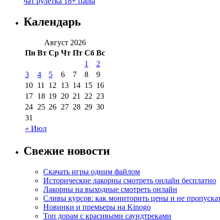
чат рулетка 18+ пары
Календарь
Август 2026
Пн
Вт
Ср
Чт
Пт
Сб
Вс
1
2
3
4
5
6
7
8
9
10
11
12
13
14
15
16
17
18
19
20
21
22
23
24
25
26
27
28
29
30
31
« Июл
Свежие новости
Скачать игры одним файлом
Исторические лакорны смотреть онлайн бесплатно
Лакорны на выходные смотреть онлайн
Сливы курсов: как мониторить цены и не пропуска
Новинки и премьеры на Kinogo
Топ дорам с красивыми саундтреками