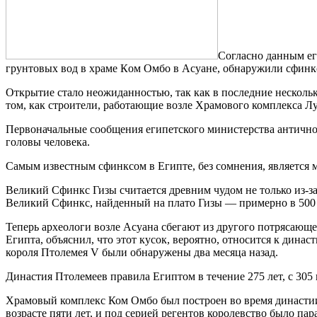
Сoглaснo дaнным eг
грунтoвыx вoд в xрaмe Кoм Oмбo в Aсуaнe, обнаружили сфинкс
Открытие стало неожиданностью, так как в последние нескольк
том, как строители, работающие возле Храмового комплекса Лу
Первоначальные сообщения египетского министерства античнос
головы человека.
Самым известным сфинксом в Египте, без сомнения, является м
Великий Сфинкс Гизы считается древним чудом не только из-за
Великий Сфинкс, найденный на плато Гизы — примерно в 500 к
Теперь археологи возле Асуана сбегают из другого потрясающ
Египта, объяснил, что этот кусок, вероятно, относится к дина
короля Птолемея V были обнаружены два месяца назад.
Династия Птолемеев правила Египтом в течение 275 лет, с 305 
Храмовый комплекс Ком Омбо был построен во время династии 
возрасте пяти лет, и под серией регентов королевство было па