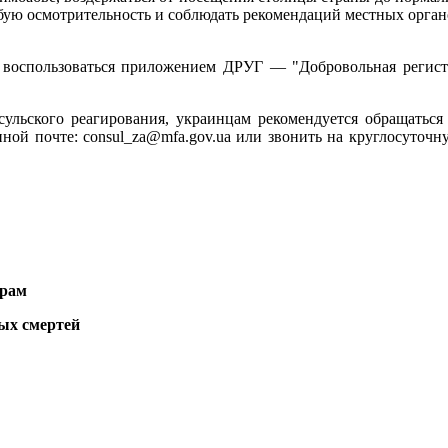
обую осмотрительность и соблюдать рекомендаций местных орган
воспользоваться приложением ДРУГ — "Добровольная регист
онсульского реагирования, украинцам рекомендуется обращать
нной почте: consul_za@mfa.gov.ua или звонить на круглосуточ
урам
ных смертей