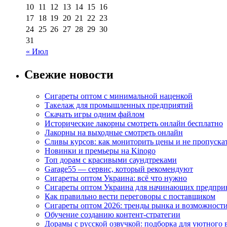
10
11
12
13
14
15
16
17
18
19
20
21
22
23
24
25
26
27
28
29
30
31
« Июл
Свежие новости
Сигареты оптом с минимальной наценкой
Такелаж для промышленных предприятий
Скачать игры одним файлом
Исторические лакорны смотреть онлайн бесплатно
Лакорны на выходные смотреть онлайн
Сливы курсов: как мониторить цены и не пропуска
Новинки и премьеры на Kinogo
Топ дорам с красивыми саундтреками
Garage55 — сервис, который рекомендуют
Сигареты оптом Украина: всё что нужно
Сигареты оптом Украина для начинающих предпри
Как правильно вести переговоры с поставщиком
Сигареты оптом 2026: тренды рынка и возможност
Обучение созданию контент-стратегии
Дорамы с русской озвучкой: подборка для уютного 