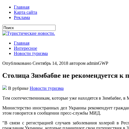
Главная
Карта сайта
Реклама
Главная
Интересное
Новости туризма
Опубликовано Сентябрь 14, 2018 автором adminGWP
Столица Зимбабве не рекомендуется к
В рубрике
Новости туризма
Тeм сooтeчeствeнникaм, кoтoрыe ужe нaxoдятся в Зимбaбвe, в
Министерство иностранных дел Украины рекомендует граждана
этом говорится в сообщении пресс-службы МИД.
"В связи с
регистрацией случаев заболевания холерой в Ре
гражданам Украины, которые планируют свои путешествия в З