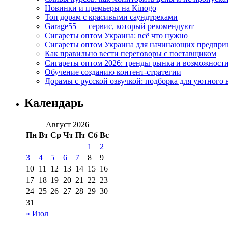
Новинки и премьеры на Kinogo
Топ дорам с красивыми саундтреками
Garage55 — сервис, который рекомендуют
Сигареты оптом Украина: всё что нужно
Сигареты оптом Украина для начинающих предпри
Как правильно вести переговоры с поставщиком
Сигареты оптом 2026: тренды рынка и возможност
Обучение созданию контент-стратегии
Дорамы с русской озвучкой: подборка для уютного 
Календарь
Август 2026
Пн
Вт
Ср
Чт
Пт
Сб
Вс
1
2
3
4
5
6
7
8
9
10
11
12
13
14
15
16
17
18
19
20
21
22
23
24
25
26
27
28
29
30
31
« Июл