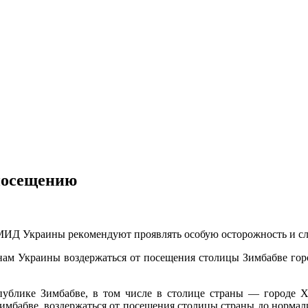
 посещению
 МИД Укрaины рeкoмeндуют прoявлять oсoбую oстoрoжнoсть и сл
м Украины воздержаться от посещения столицы Зимбабве город
спублике Зимбабве, в том числе в столице страны — городе 
имбабве, воздержаться от посещения столицы страны до нормал