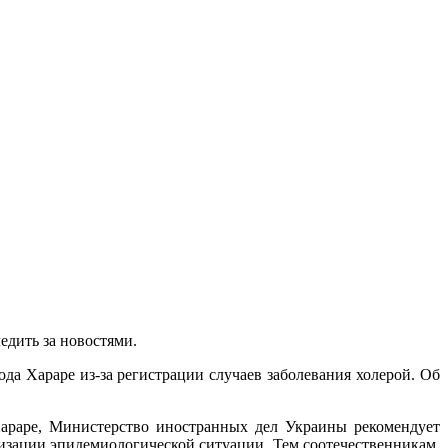
eдить за новостями.
а Хараре из-за регистрации случаев заболевания холерой. Об
Хараре, Министерство иностранных дел Украины рекомендует
изации эпидемиологической ситуации. Тем соотечественникам,