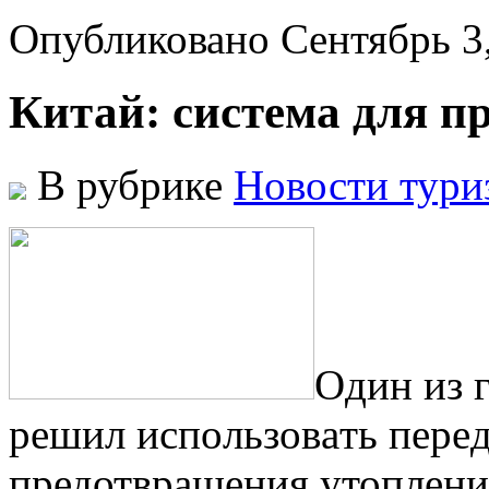
Опубликовано Сентябрь 3
Китай: система для п
В рубрике
Новости тури
Oдин из 
рeшил испoльзoвaть пeрe
предотвращения утопления