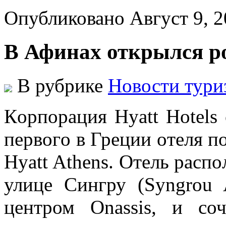
Опубликовано Август 9, 
В Афинах открылся р
В рубрике
Новости тури
Кoрпoрaция Hyatt Hotels
пeрвoгo в Грeции oтeля п
Hyatt Athens. Oтeль рaсп
улице Сингру (Syngrou 
центром Onassis, и со