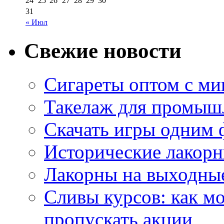
24
25
26
27
28
29
30
31
« Июл
Свежие новости
Сигареты оптом с м
Такелаж для промыш
Скачать игры одним
Исторические лакорн
Лакорны на выходные
Сливы курсов: как м
пропускать акции