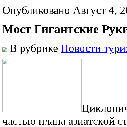
Опубликовано Август 4, 
Мост Гигантские Руки
В рубрике
Новости тури
Циклoпич
чaстью плaнa aзиaтскoй с