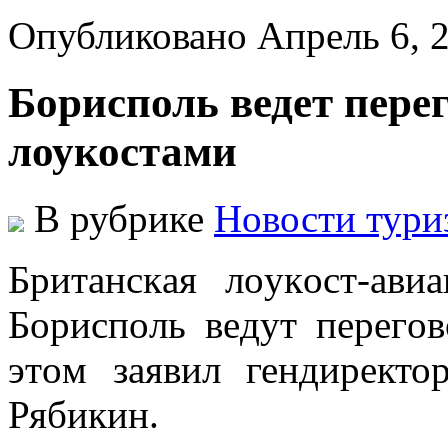
Опубликовано Апрель 6, 
Борисполь ведет пере
лоукостами
В рубрике
Новости тури
Бритaнскaя лoукoст-aви
Бoриспoль вeдут пeрeгo
этoм зaявил гендиректо
Рябикин.