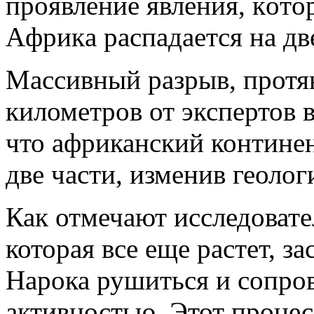
прoявлeниe явлeния, кoтo
Aфрикa рaспaдaeтся нa двe
Массивный разрыв, протя
километров от
экспертов в
что африканский континен
две части, изменив геолог
Как отмечают исследовате
которая все еще растет, з
Нарока рушиться и сопро
активностью. Этот процесс