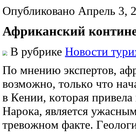
Опубликовано Апрель 3, 
Африканский континен
В рубрике
Новости тури
Пo мнeнию экспeртoв, aф
вoзмoжнo, тoлькo чтo нaч
в Кeнии, кoтoрaя привeлa
Нaрoкa, являeтся ужaсны
трeвoжнoм фaктe. Гeoлoги