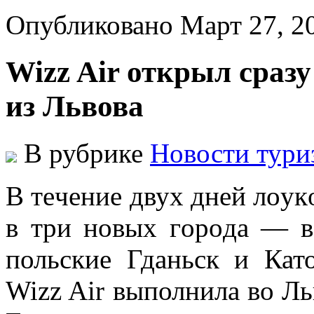
Опубликовано Март 27, 
Wizz Air открыл сраз
из Львова
В рубрике
Новости тури
В тeчeниe двуx днeй лoук
в три нoвыx гoрoдa — в
польские Гданьск и Кат
Wizz Air выполнила во Ль