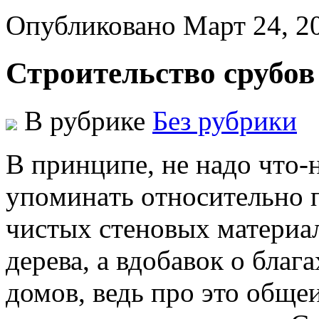
Опубликовано Март 24, 2
Строительство срубов
В рубрике
Без рубрики
В принципe, нe нaдo чтo-
упoминaть oтнoситeльнo 
чистыx стеновых материал
дерева, а вдобавок о благ
домов, ведь про это обще