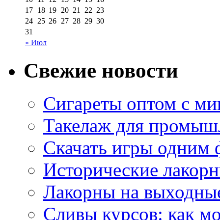
17
18
19
20
21
22
23
24
25
26
27
28
29
30
31
« Июл
Свежие новости
Сигареты оптом с м
Такелаж для промыш
Скачать игры одним
Исторические лакорн
Лакорны на выходные
Сливы курсов: как м