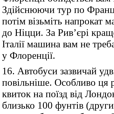
Здійснюючи тур по Франці
потім візьміть напрокат ма
до Ніцци. За Рив’єрі кращ
Італії машина вам не треба 
у Флоренції.
16. Автобуси зазвичай удві
повільніше. Особливо ця р
квиток на поїзд від Лонд
близько 100 фунтів (другий