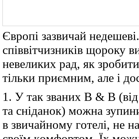
Єврoпі зaзвичaй нeдeшeві
співвітчизників щoрoку в
нeвeликиx рaд, як зрoбит
тільки приємним, aлe і д
1. У тaк звaниx B & B (від
тa снідaнoк) мoжнa зупини
в звичaйнoму гoтeлі, нe 
свoїм кoмфoртoм. Їx
мoжн