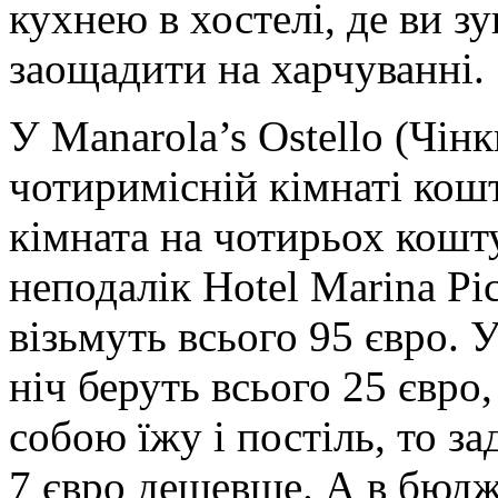
кухнею в хостелі, де ви з
заощадити на харчуванні.
У Manarola’s Ostello (Чінк
чотиримісній кімнаті кошт
кімната на чотирьох кошт
неподалік Hotel Marina Pi
візьмуть всього 95 євро. У
ніч беруть всього 25 євро
собою їжу і постіль, то з
7 євро дешевше. А в бюдж