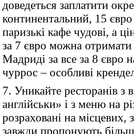
доведеться заплатити окре
континентальний, 15 євро 
паризькі кафе чудові, а ці
за 7 євро можна отримати к
Мадриді за все за 8 євро 
чуррос – особливі крендел
7. Уникайте ресторанів з
англійськи» і з меню на р
розраховані на місцевих,
завжди пропонують більш 