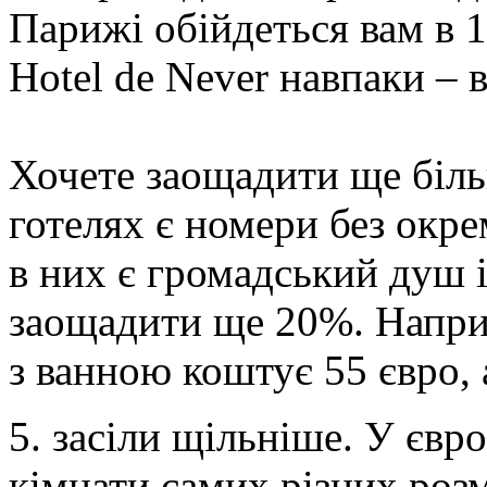
Парижі обійдеться вам в 1
Hotel de Never навпаки – в
Хочете заощадити ще біль
готелях є номери без окре
в них є громадський душ 
заощадити ще 20%. Наприк
з ванною коштує 55 євро, а
5. засіли щільніше. У євр
кімнати самих різних розм