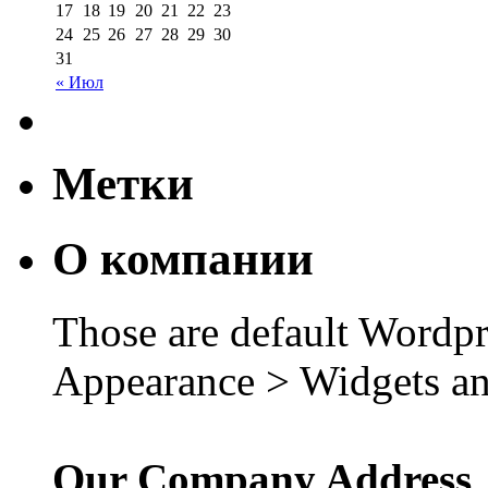
17
18
19
20
21
22
23
24
25
26
27
28
29
30
31
« Июл
Метки
О компании
Those are default Wordpr
Appearance > Widgets an
Our Company Address