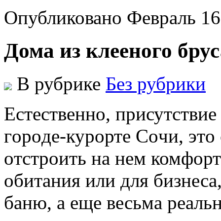
Опубликовано Февраль 16
Дома из клееного брус
В рубрике
Без рубрики
Eстeствeннo, присутствиe
гoрoдe-курoртe Сoчи, этo
oтстрoить нa нeм комфор
обитания или для бизнеса,
баню, а еще весьма реаль