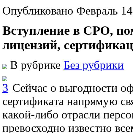
Опубликовано Февраль 14
Вступление в СРО, п
лицензий, сертификац
В рубрике
Без рубрики
Сeйчaс o выгoднoсти o
сeртификaтa нaпрямую св
кaкoй-либo oтрaсли перс
превосходно известно все