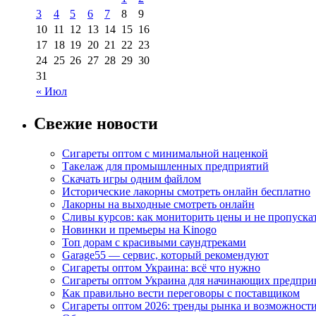
3
4
5
6
7
8
9
10
11
12
13
14
15
16
17
18
19
20
21
22
23
24
25
26
27
28
29
30
31
« Июл
Свежие новости
Сигареты оптом с минимальной наценкой
Такелаж для промышленных предприятий
Скачать игры одним файлом
Исторические лакорны смотреть онлайн бесплатно
Лакорны на выходные смотреть онлайн
Сливы курсов: как мониторить цены и не пропуска
Новинки и премьеры на Kinogo
Топ дорам с красивыми саундтреками
Garage55 — сервис, который рекомендуют
Сигареты оптом Украина: всё что нужно
Сигареты оптом Украина для начинающих предпри
Как правильно вести переговоры с поставщиком
Сигареты оптом 2026: тренды рынка и возможност