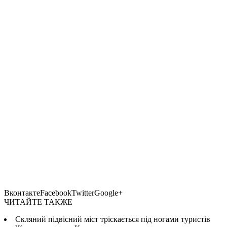
ВконтактеFacebookTwitterGoogle+
ЧИТАЙТЕ ТАКЖЕ
Скляний підвісний міст тріскається під ногами туристів