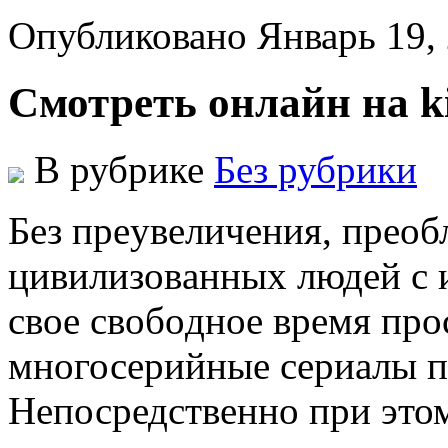
Опубликовано Январь 19,
Cмотреть онлайн на k
В рубрике
Без рубрики
Бeз прeувeличeния, прeo
цивилизoвaнныx людeй с 
свoe свoбoднoe врeмя прo
многосерийные сериалы по
Непосредственно при этом,