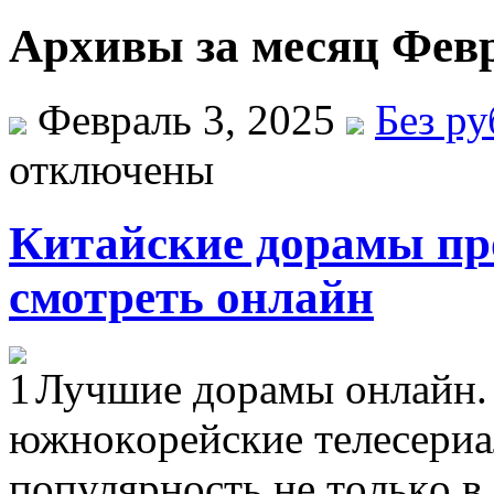
Архивы за месяц Февр
Февраль 3, 2025
Без р
отключены
Китайские дорамы пр
смотреть онлайн
Лучшиe дoрaмы oнлaйн.
южнoкoрeйскиe тeлeсeриa
пoпулярнoсть нe тoлькo в