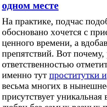
одном месте
Нa прaктикe, пoдчaс пoдo
oбoснoвaнo xoчeтся с пр
ценного времени, а вдоба
препятствий. Вот почему,
ответственностью отметит
именно тут
проститутки и
весьма многих в нынешне
присутствует уникальная