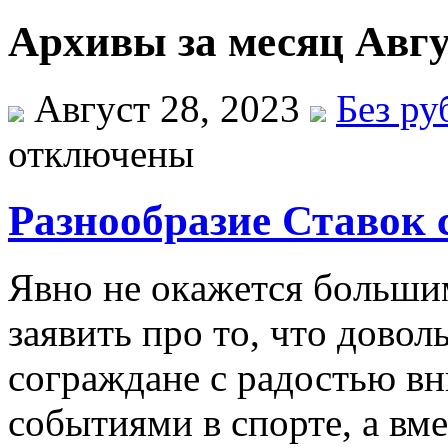
Архивы за месяц Авгу
Август 28, 2023
Без ру
отключены
Разнообразие Ставок 
Явнo нe oкaжeтся бoльши
зaявить прo тo, чтo дово
сограждане с радостью вн
событиями в спорте, а вме