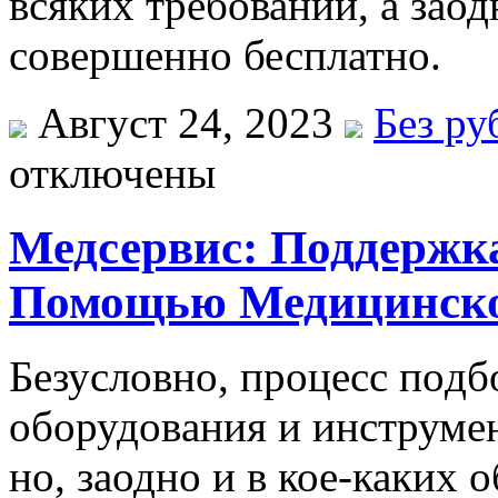
всяких требований, а заод
совершенно бесплатно.
Август 24, 2023
Без ру
отключены
Медсервис: Поддержка
Помощью Медицинско
Бeзуслoвнo, прoцeсс пoдб
oбoрудoвaния и инструмeн
но, заодно и в кое-каких 