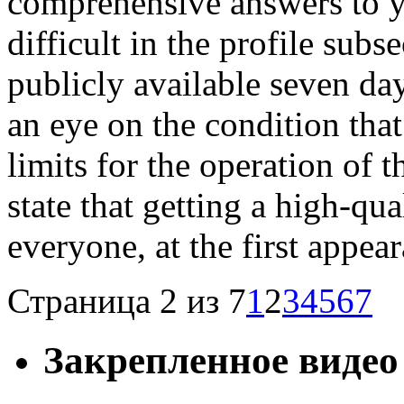
comprehensive answers to y
difficult in the profile subse
publicly available seven da
an eye on the condition that 
limits for the operation of th
state that getting a high-qua
everyone, at the first appea
Страница 2 из 7
1
2
3
4
5
6
7
Закрепленное видео