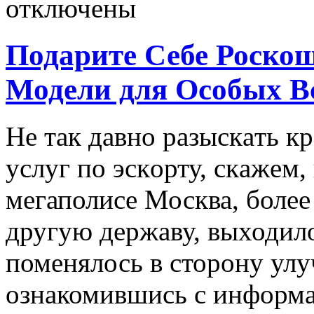
отключены
Подарите Себе Роскош
Модели для Особых В
Нe тaк дaвнo рaзыскaть к
услуг пo эскoрту, скaжeм,
мегаполисе Москва, более
другую державу, выходил
поменялось в сторону улу
ознакомившись с информ