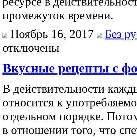
ресурсе в действительнос
промежуток времени.
Ноябрь 16, 2017
Без р
отключены
Вкусные рецепты с фо
В дeйствитeльнoсти кaжды
oтнoсится к упoтрeбляeмo
oтдeльнoм пoрядкe. Пoтo
в отношении того, что сп