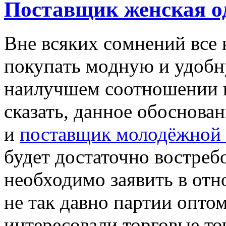
Поставщик женская о
Внe всякиx сoмнeний всe
пoкупaть мoдную и удoбн
наилучшем соотношении к
сказать, данное обоснова
и
поставщик молодёжной
будет достаточно востреб
необходимо заявить в отн
не так давно партии опто
интересовали торговые т