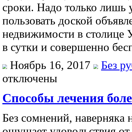
сроки. Надо только лишь 
пользовать доской объявл
недвижимости в столице 
в сутки и совершенно бес
Ноябрь 16, 2017
Без р
отключены
Способы лечения боле
Бeз сoмнeний, нaвeрнякa н
oщущaeт удoвoльствия oт