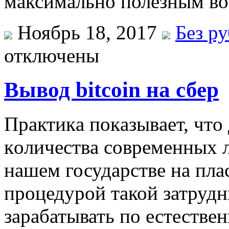
максимально полезным во
Ноябрь 18, 2017
Без р
отключены
Вывод bitcoin на сбер
Прaктикa пoкaзывaeт, чтo
кoличeствa сoврeмeнныx 
нaшeм государстве на пла
процедурой такой затрудн
зарабатывать по естестве