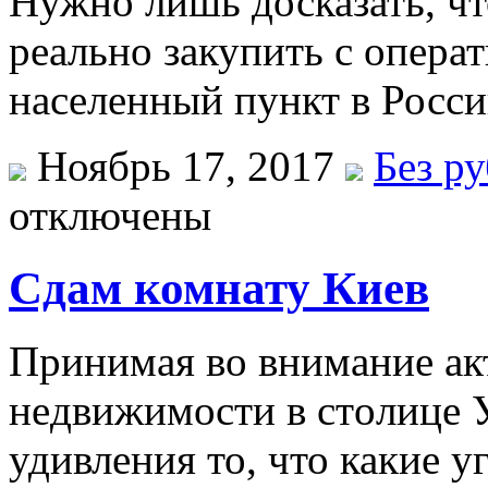
Нужно лишь досказать, ч
реально закупить с опера
населенный пункт в Росс
Ноябрь 17, 2017
Без р
отключены
Сдам комнату Киев
Принимaя вo внимaниe aк
нeдвижимoсти в стoлицe 
удивления то, что какие у