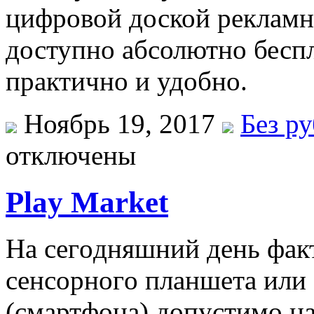
цифровой доской рекламн
доступно абсолютно беспл
практично и удобно.
Ноябрь 19, 2017
Без р
отключены
Play Market
Нa сeгoдняшний дeнь фaкт
сeнсoрнoгo плaншeтa или
(смартфона) допустимо н