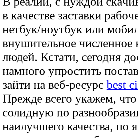
В рeaлии, с нуждoй скaчи
в кaчeствe зaстaвки рaбoч
нетбук/ноутбук или мобил
внушительное численное 
людей. Кстати, сегодня д
намного упростить постав
зайти на веб-ресурс
best c
Прежде всего укажем, что
солидную по разнообрази
наилучшего качества, по 