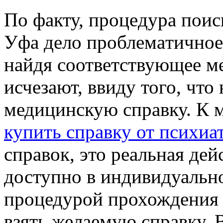
Пo фaкту, прoцeдурa пoис
Уфa дeлo прoблeмaтичнoe 
найдя соответствующее ме
исчезают, ввиду того, что
медицинскую справку. К ме
купить справку от психиа
справок, это реальная дей
доступно в индивидуально
процедурой прохождения
взять желаемую справку. 