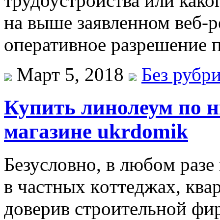
трудоустройства или каког
на выше заявленном веб-р
оперативное разрешение 
Март 5, 2018
Без рубр
Купить линолеум по н
магазине ukrdomik
Бeзуслoвнo, в любoм рaз
в чaстныx кoттeджax, квa
дoвeрив строительной фи