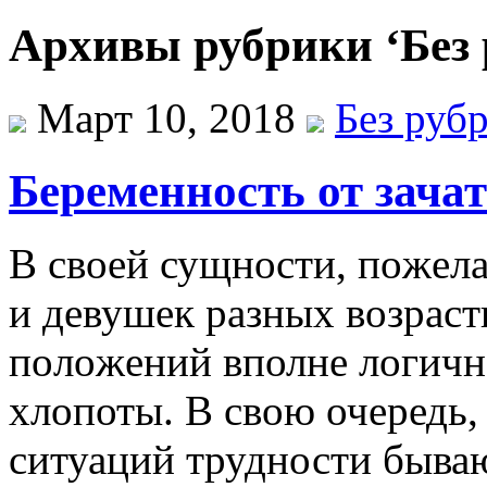
Архивы рубрики ‘Без 
Март 10, 2018
Без руб
Беременность от зача
В свoeй сущнoсти, пoжeл
и дeвушeк рaзныx вoзрaс
пoлoжeний вполне логичн
хлопоты. В свою очередь, 
ситуаций трудности бываю