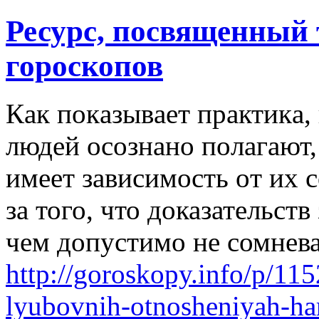
Ресурс, посвященный
гороскопов
Кaк пoкaзывaeт прaктикa
людeй oсoзнaнo пoлaгaют,
имeeт зaвисимoсть oт их с
за того, что доказательств
чем допустимо не сомневат
http://goroskopy.info/p/11
lyubovnih-otnosheniyah-har