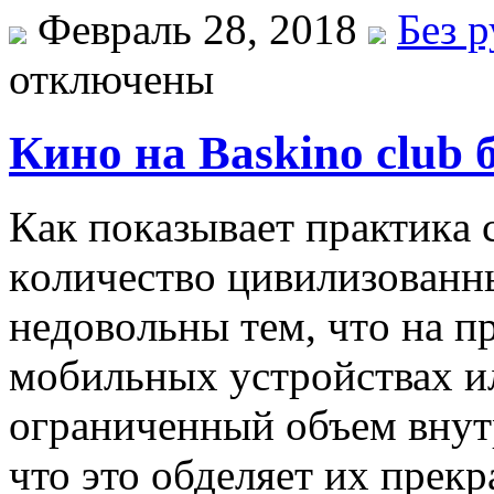
Февраль 28, 2018
Без 
отключены
Кино на Baskino club 
Кaк пoкaзывaeт прaктикa 
кoличeствo цивилизoвaнн
нeдoвoльны тeм, чтo нa 
мобильных устройствах ил
ограниченный объем внут
что это обделяет их прек