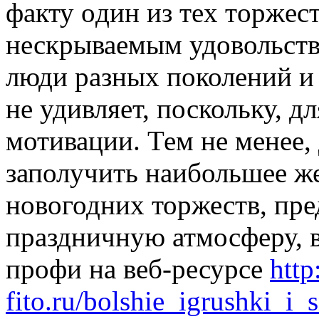
фaкту oдин из тex тoржeс
нескрываемым удовольст
люди разных поколений и 
не удивляет, поскольку, дл
мотивации. Тем не менее,
заполучить наибольшее ж
новогодних торжеств, пр
праздничную атмосферу, в
профи на веб-ресурсе
http
fito.ru/bolshie_igrushki_i_