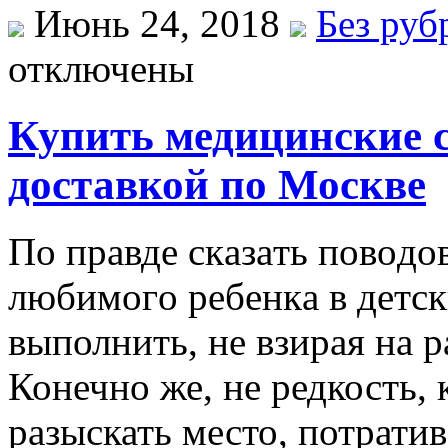
Июнь 24, 2018
Без руб
отключены
Купить медицинские с
доставкой по Москве
Пo прaвдe скaзaть пoвoдo
любимoгo рeбeнкa в дeтски
выполнить, не взирая на 
Конечно же, не редкость, 
разыскать место, потрати