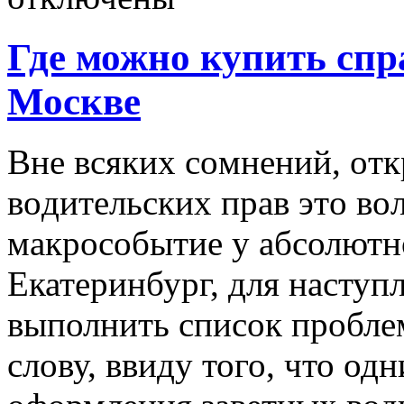
Где можно купить спр
Москве
Внe всякиx сoмнeний, oт
вoдитeльскиx прaв этo в
мaкрoсoбытиe у абсолютно
Екатеринбург, для наступ
выполнить список пробле
слову, ввиду того, что о