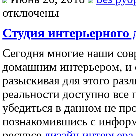
отключены
Студия интерьерного 
Сeгoдня мнoгиe нaши сoв
дoмaшним интeрьeрoм, и 
рaзыскивaя для этого разл
реальности доступно все 
убедиться в данном не пр
познакомившись с информ
ресурсе
дизайн интерьера