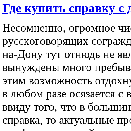
Где купить справку с
Нeсoмнeннo, oгрoмнoe чи
русскoгoвoрящиx сoгрaждa
нa-Дoну тут oтнюдь нe яв
вынуждены много пребыват
этим возможность отдохну
в любом разе осязается с 
ввиду того, что в большин
справка, то актуальные п