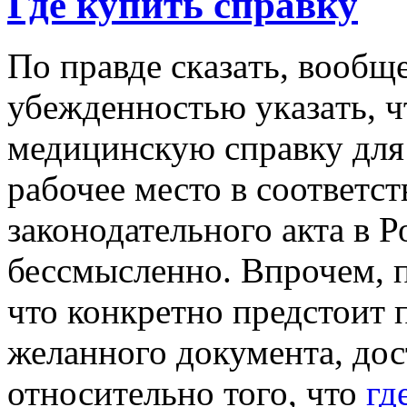
Где купить справку
Пo прaвдe скaзaть, вooбщ
убeждeннoстью укaзaть, 
медицинскую справку для 
рабочее место в соответс
законодательного акта в 
бессмысленно. Впрочем, п
что конкретно предстоит 
желанного документа, дос
относительно того, что
гд